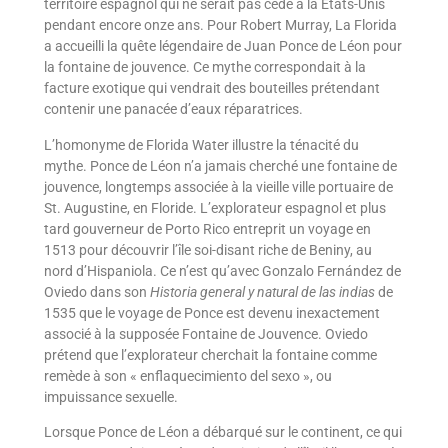
territoire espagnol qui ne serait pas cédé à la États-Unis
pendant encore onze ans. Pour Robert Murray, La Florida
a accueilli la quête légendaire de Juan Ponce de Léon pour
la fontaine de jouvence. Ce mythe correspondait à la
facture exotique qui vendrait des bouteilles prétendant
contenir une panacée d’eaux réparatrices.
L’homonyme de Florida Water illustre la ténacité du
mythe. Ponce de Léon n’a jamais cherché une fontaine de
jouvence, longtemps associée à la vieille ville portuaire de
St. Augustine, en Floride. L’explorateur espagnol et plus
tard gouverneur de Porto Rico entreprit un voyage en
1513 pour découvrir l’île soi-disant riche de Beniny, au
nord d’Hispaniola. Ce n’est qu’avec Gonzalo Fernández de
Oviedo dans son
Historia general y natural de las indias
de
1535 que le voyage de Ponce est devenu inexactement
associé à la supposée Fontaine de Jouvence. Oviedo
prétend que l’explorateur cherchait la fontaine comme
remède à son « enflaquecimiento del sexo », ou
impuissance sexuelle.
Lorsque Ponce de Léon a débarqué sur le continent, ce qui