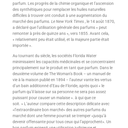
parfum. Les progrès de la chimie organique et l’ascension
des synthétiques pour remplacer les huiles naturelles
difficiles à trouver ont conduit à une augmentation du
marché des parfums.
Le New York Times
, le 14 août 1870,
a déclaré que l’utilisation générale des parfums « peut
remonter à près de quinze ans », vers 1855. Avant cela,
« relativement peu était utilisé, et la majeure partie était
importée ».
Au tournant du siècle, les sociétés Florida Water
minimisaient les capacités médicinales et se concentraient
principalement sur le produit en tant que parfum. Dans le
deuxième volume de The Woman’s Book – un manuel de
vie à la maison publié en 1894 – l’auteur vante les vertus
d’un bain additionné d’Eau de Floride, après quoi « le
parfum qu’il laisse sur sa personne ne sera pas assez
puissant pour causer un malaise ». à qui que ce
soit. » L’auteur compare cette description délicate avec
«l’extraordinaire bon marché» des autres parfums du
marché dont une femme pourrait se tremper «jusqu’à
devenir offensante pour tous ceux qui l’approchent». Un
bon parfum exigeait une utilisation judicieuse et