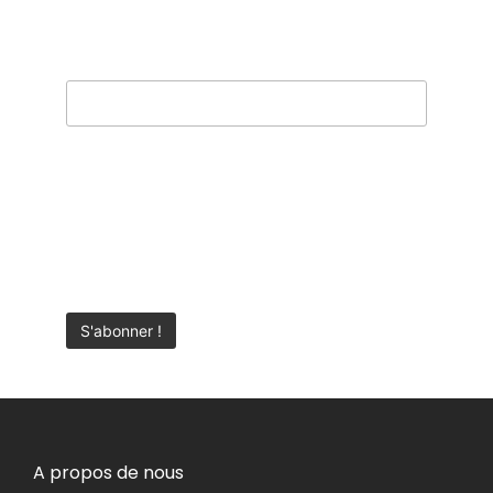
Adresse email*
Votre adresse e-mail est uniquement
utilisée pour vous envoyer notre
newsletter et des informations sur l'Agua
de Florida en France. Vous pouvez
toujours utiliser le lien de désinscription
inclus dans la newsletter.
A propos de nous