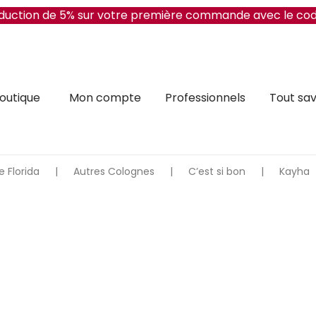
réduction de 5% sur votre première commande avec le co
outique
Mon compte
Professionnels
Tout sav
 Florida
|
Autres Colognes
|
C’est si bon
|
Kayha