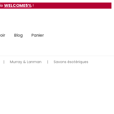
de
WELCOME5%
!
oir
Blog
Panier
|
Murray & Lanman
|
Savons ésotériques