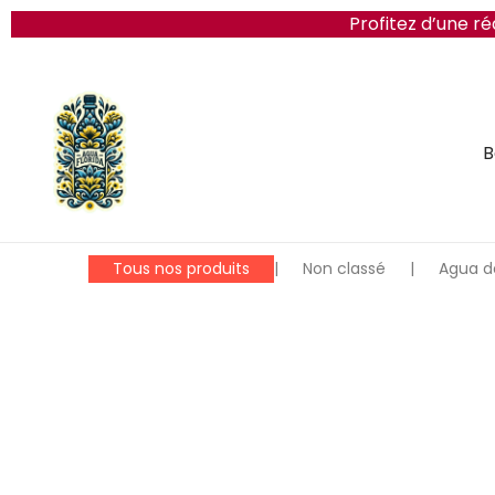
Profitez d’une 
B
Tous nos produits
|
Non classé
|
Agua de